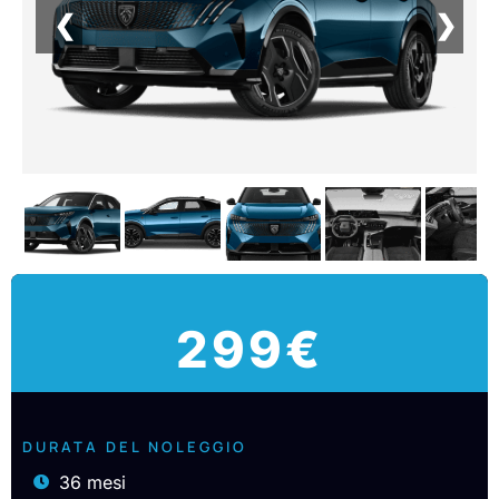
❮
❯
299€
DURATA DEL NOLEGGIO
36 mesi