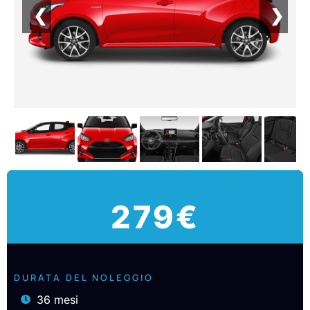
❮
❯
279€
DURATA DEL NOLEGGIO
36 mesi